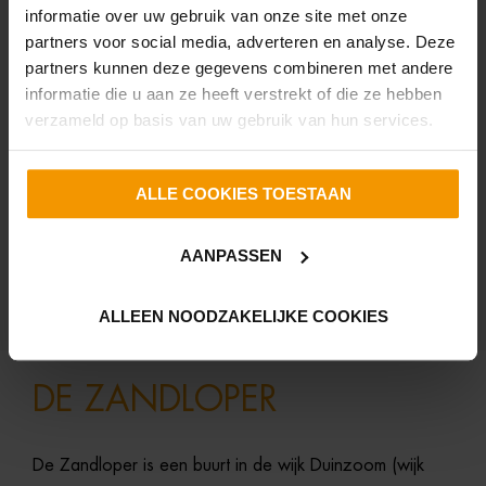
informatie over uw gebruik van onze site met onze
TE KOOP
partners voor social media, adverteren en analyse. Deze
partners kunnen deze gegevens combineren met andere
Watermunt 19
informatie die u aan ze heeft verstrekt of die ze hebben
Julianadorp
verzameld op basis van uw gebruik van hun services.
€ 395.000,- k.k.
83 m²
414 m²
2 slaapkamers
ALLE COOKIES TOESTAAN
AANPASSEN
RESET ALLE ACTIEVE FILTERS
ALLEEN NOODZAKELIJKE COOKIES
DE ZANDLOPER
De
Zandloper
is
een
buurt
in
de
wijk
Duinzoom (
wijk