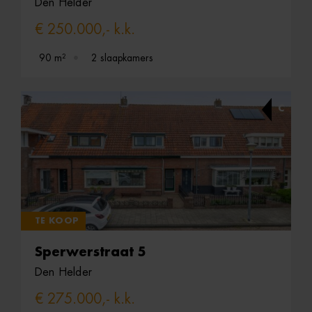
Den Helder
€ 250.000,- k.k.
90 m²
2 slaapkamers
C
TE KOOP
Sperwerstraat 5
Den Helder
€ 275.000,- k.k.