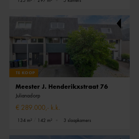
125 m²
297 m²
5 kamers
C
TE KOOP
Meester J. Henderikxstraat 76
Julianadorp
€ 289.000,- k.k.
134 m²
142 m²
3 slaapkamers