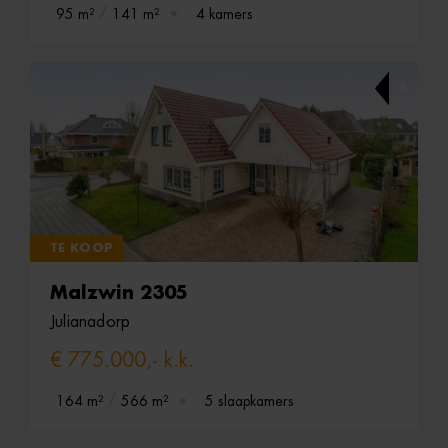
95 m²
141 m²
4 kamers
A
TE KOOP
Malzwin 2305
Julianadorp
€ 775.000,- k.k.
164 m²
566 m²
5 slaapkamers