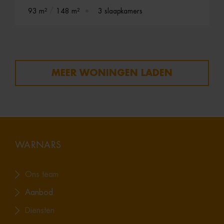
93 m²
148 m²
3 slaapkamers
MEER WONINGEN LADEN
WARNARS
Ons team
Aanbod
Diensten