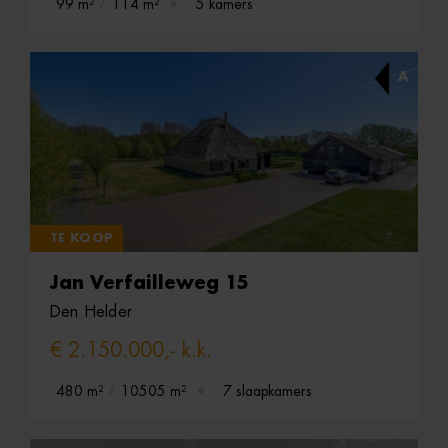
99 m²
114 m²
5 kamers
A
TE KOOP
Jan Verfailleweg 15
Den Helder
€ 2.150.000,- k.k.
480 m²
10505 m²
7 slaapkamers