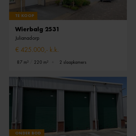
TE KOOP
Wierbalg 2531
Julianadorp
€ 425.000,- k.k.
87 m²
220 m²
2 slaapkamers
ONDER BOD