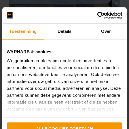
A
Toestemming
Details
Over
TE KOOP
WARNARS & cookies
We gebruiken cookies om content en advertenties te
Kruiszwin 5303
personaliseren, om functies voor social media te bieden
Julianadorp
en om ons websiteverkeer te analyseren. Ook delen we
informatie over uw gebruik van onze site met onze
€ 305.000,- k.k.
partners voor social media, adverteren en analyse. Deze
106 m²
114 m²
4 slaapkamers
partners kunnen deze gegevens combineren met andere
informatie die u aan ze heeft verstrekt of die ze hebben
verzameld op basis van uw gebruik van hun services.
A +++
ALLE COOKIES TOESTAAN