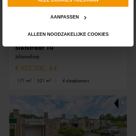
AANPASSEN
ALLEEN NOODZAKELIJKE COOKIES
TE KOOP
Slotstraat 10
Julianadorp
€ 625.000,- k.k.
171 m²
301 m²
4 slaapkamers
B