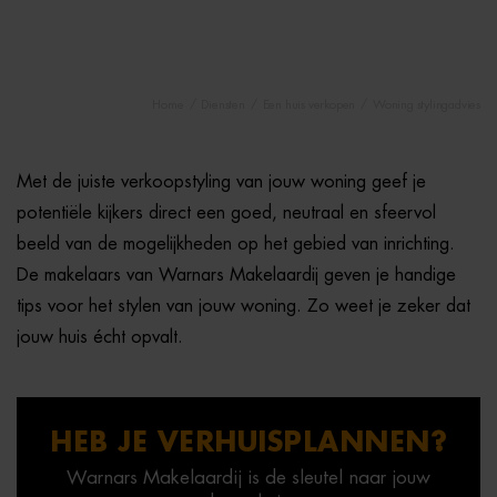
/
/
/
Home
Diensten
Een huis verkopen
Woning stylingadvies
Met de juiste verkoopstyling van jouw woning geef je
potentiële kijkers direct een goed, neutraal en sfeervol
beeld van de mogelijkheden op het gebied van inrichting.
De makelaars van Warnars Makelaardij geven je handige
tips voor het stylen van jouw woning. Zo weet je zeker dat
jouw huis écht opvalt.
HEB JE VERHUISPLANNEN?
Warnars Makelaardij is de sleutel naar jouw