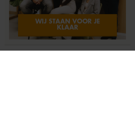
WIJ STAAN VOOR JE
KLAAR
HUIS KOPEN OF VERKOPEN?
Jouw droomhuis gevonden? Of weet je niet waar te
beginnen? Dan ben je bij Warnars Makelaardij écht aan
het juiste adres. Wij staan voor kwaliteit, betrokkenheid
en goede verkoopresultaten. Niets voor niets is ‘Actief
& Betrokken’ de slogan van ons bedrijf.
WAT WIJ DOEN VOOR JOU