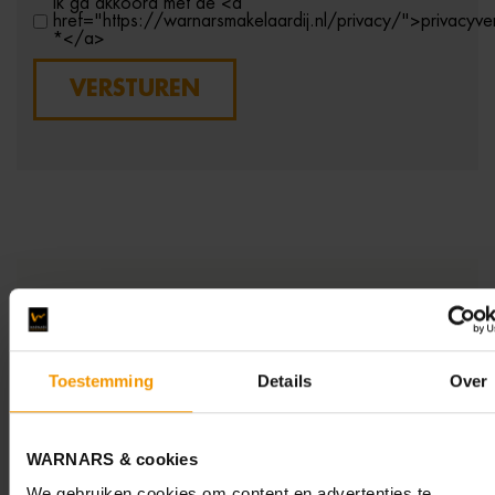
Ik ga akkoord met de <a
href="https://warnarsmakelaardij.nl/privacy/">privacyver
*</a>
VERSTUREN
Toestemming
Details
Over
WARNARS & cookies
We gebruiken cookies om content en advertenties te