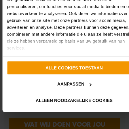
personaliseren, om functies voor social media te bieden en 
websiteverkeer te analyseren. Ook delen we informatie over
gebruik van onze site met onze partners voor social media,
WIJ STAAN VOOR JE
adverteren en analyse. Deze partners kunnen deze gegeven
KLAAR
combineren met andere informatie die u aan ze heeft verstrek
die ze hebben verzameld op basis van uw gebruik van hun
services.
HUIS KOPEN OF VERKOPEN?
ALLE COOKIES TOESTAAN
Jouw droomhuis gevonden? Of weet je niet waar te
AANPASSEN
beginnen? Dan ben je bij Warnars Makelaardij écht aan
het juiste adres. Wij staan voor kwaliteit, betrokkenheid
ALLEEN NOODZAKELIJKE COOKIES
en goede verkoopresultaten. Niets voor niets is ‘Actief
& Betrokken’ de slogan van ons bedrijf.
WAT WIJ DOEN VOOR JOU