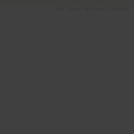
/
/
/
Home
Diensten
Een huis kopen
Zoekopdracht