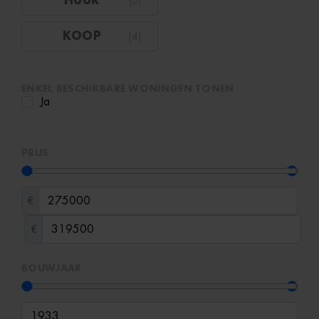
HUUR
(
0
)
KOOP
(
4
)
ENKEL BESCHIKBARE WONINGEN TONEN
Ja
PRIJS
€
€
BOUWJAAR