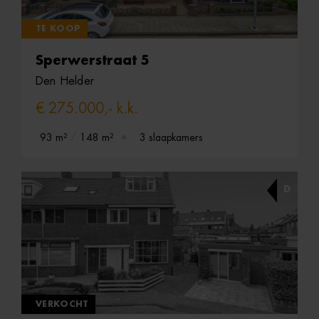
TE KOOP
Sperwerstraat 5
Den Helder
€ 275.000,- k.k.
93 m²
148 m²
3 slaapkamers
D
VERKOCHT