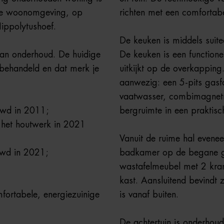
ijke woonomgeving, op
richten met een comfortabe
ippolytushoef.
De keuken is middels suite
van onderhoud. De huidige
De keuken is een functione
ehandeld en dat merk je
uitkijkt op de overkapping
aanwezig: een 5-pits gasf
vaatwasser, combimagnetro
uwd in 2011;
bergruimte in een praktisc
j het houtwerk in 2021
Vanuit de ruime hal evenee
uwd in 2021;
badkamer op de begane gr
wastafelmeubel met 2 kran
kast. Aansluitend bevindt
fortabele, energiezuinige
is vanaf buiten.
De achtertuin is onderhoud