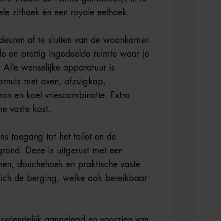
le zithoek én een royale eethoek.
deuren af te sluiten van de woonkamer.
le en prettig ingedeelde ruimte waar je
. Alle wenselijke apparatuur is
ornuis met oven, afzuigkap,
n en koel-vriescombinatie. Extra
he vaste kast.
ns toegang tot het toilet en de
ond. Deze is uitgerust met een
en, douchehoek en praktische vaste
 zich de berging, welke ook bereikbaar
svriendelijk aangelegd en voorzien van