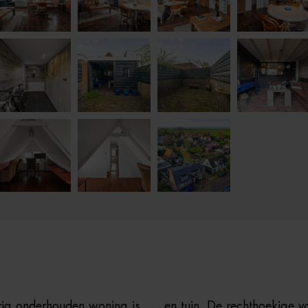
rig onderhouden woning is
en tuin. De rechthoekige v