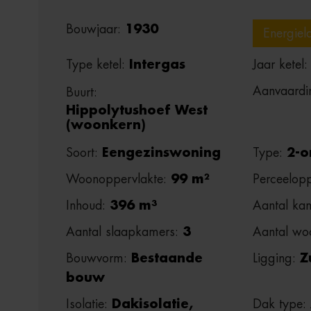
Bouwjaar:
1930
Energiel
Type ketel:
Intergas
Jaar ketel
Aanvaardi
Buurt:
Hippolytushoef West
(woonkern)
Soort:
Eengezinswoning
Type:
2-o
Woonoppervlakte:
99 m²
Perceelopp
Inhoud:
396 m³
Aantal ka
Aantal slaapkamers:
3
Aantal wo
Bouwvorm:
Bestaande
Ligging:
Z
bouw
Isolatie:
Dakisolatie,
Dak type: