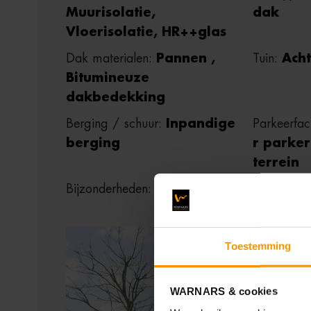
Muurisolatie,
dak
Vloerisolatie, HR++glas
Dak materialen:
Pannen ,
Tuin:
Acht
Bitumineuze
dakbedekking
Berging / schuur:
Inpandige
Parkeerfaci
berging
r parker
terrein
Bijzonderheden:
Dakkapel
Toestemming
WARNARS & cookies