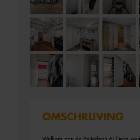
OMSCHRIJVING
Welkom aan de Belterlaan 6! Deze keu