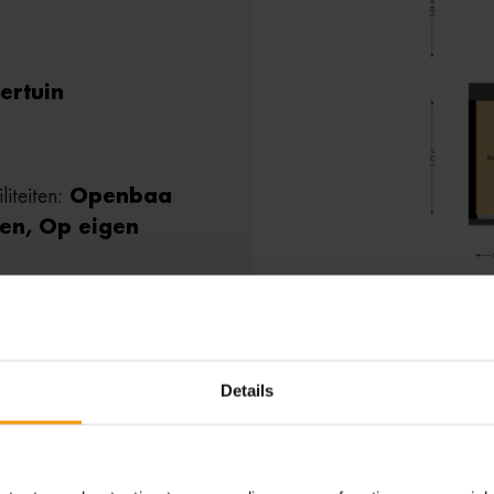
ertuin
liteiten:
Openbaa
en, Op eigen
Details