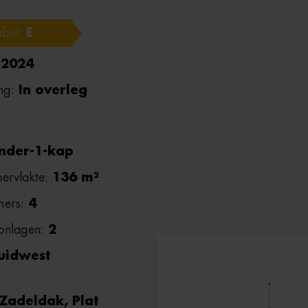
abel:
E
:
2024
ng:
In overleg
nder-1-kap
ervlakte:
136 m²
mers:
4
onlagen:
2
uidwest
Zadeldak, Plat