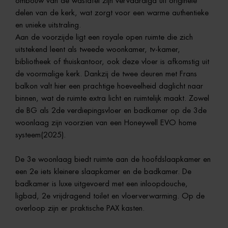
ombouw van de wastafel zijn vervaardigd uit originele
delen van de kerk, wat zorgt voor een warme authentieke
en unieke uitstraling.
Aan de voorzijde ligt een royale open ruimte die zich
uitstekend leent als tweede woonkamer, tv-kamer,
bibliotheek of thuiskantoor, ook deze vloer is afkomstig uit
de voormalige kerk. Dankzij de twee deuren met Frans
balkon valt hier een prachtige hoeveelheid daglicht naar
binnen, wat de ruimte extra licht en ruimtelijk maakt. Zowel
de BG als 2de verdiepingsvloer en badkamer op de 3de
woonlaag zijn voorzien van een Honeywell EVO home
systeem(2025).
De 3e woonlaag biedt ruimte aan de hoofdslaapkamer en
een 2e iets kleinere slaapkamer en de badkamer. De
badkamer is luxe uitgevoerd met een inloopdouche,
ligbad, 2e vrijdragend toilet en vloerverwarming. Op de
overloop zijn er praktische PAX kasten.