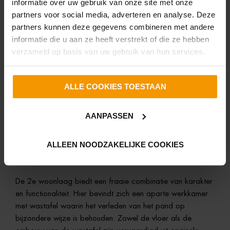
informatie over uw gebruik van onze site met onze
De sfeervolle woonkamer is ruim en licht en heeft
partners voor social media, adverteren en analyse. Deze
vloerverwarming. Via een paar treden bereik je de open
partners kunnen deze gegevens combineren met andere
leef keuken. Dit is een fantastische plek om te verblijven.
informatie die u aan ze heeft verstrekt of die ze hebben
Heerlijk licht door de raampartijen en tuindeuren. Sfeervolle
verzameld op basis van uw gebruik van hun services.
pellet kachel (2025) en riante opbergruimte onder de XO-
ramen en ook voorzien van vloerverwarming.
De keuken is luxe en heeft twee blokken. Het keukenblok
ALLE COOKIES TOESTAAN
heeft meerdere grote lades en opbergplekken. Voorzien
van inbouwapparatuur zoals een koelkast, vriezer,
AANPASSEN
vaatwasser (’24), Quooker (’25) met kokend en bruisend
gekoeld water en een riant Falcon fornuis met 5 pitten,2
ALLEEN NOODZAKELIJKE COOKIES
elektrische ovens en een aparte grill. De achterdeur heeft
twee treden naar de plaats.
De 2e woonlaag biedt een fraaie combinatie van karakter
en functionaliteit. Hier bevindt zich een aparte werkkamer
met wastafel waarin het verleden van het pand op
bijzondere wijze is behouden. Zowel de vloer als de