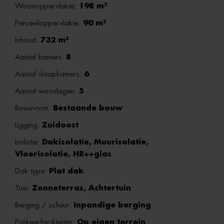
Woonoppervlakte:
198 m²
Perceeloppervlakte:
90 m²
Inhoud:
732 m³
Aantal kamers:
8
Aantal slaapkamers:
6
Aantal woonlagen:
5
Bouwvorm:
Bestaande bouw
Ligging:
Zuidoost
Isolatie:
Dakisolatie, Muurisolatie,
Vloerisolatie, HR++glas
Dak type:
Plat dak
Tuin:
Zonneterras, Achtertuin
Berging / schuur:
Inpandige berging
Parkeerfaciliteiten:
Op eigen terrein