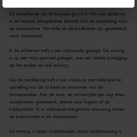
De slaapkamer op de begane grond is ruim van opzet en
in de tweede (slaap)kamer bevindt zich de aansluiting voor
de wasmachine. Het toilet en de badkamer zijn gedateerd,
maar functioneel.
In de achtertuin treft u een vrijstaande garage. De woning
is op een mooi perceel gelegen, met een ideale zonligging
op het zuiden en veel privacy.
Op de verdieping treft u een overloop met dakkapel en
opstelling van de cv-ketel en omvormer van de
zonnepanelen. Aan de voor- en achterzijde zijn nog twee
slaapkamers gesitueerd, ideaal voor logees of als
hobbyruimte. Er is voldoende bergruimte aanwezig achter
de knieschotten in de slaapkamers.
De woning is netjes onderhouden, maar modernisering is