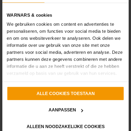
‘Dorperweerth’ liggen op korte afstand. Daarnaast zijn er
huisartsen, apotheken en diverse sportverenigingen in de
WARNARS & cookies
buurt.
We gebruiken cookies om content en advertenties te
personaliseren, om functies voor social media te bieden
Met twee slaapkamers en badkamer op de begane
en om ons websiteverkeer te analyseren. Ook delen we
grond, oprit voor meerdere auto’s, vrijstaande garage en
informatie over uw gebruik van onze site met onze
12 zonnepanelen biedt de woning een solide basis.
partners voor social media, adverteren en analyse. Deze
partners kunnen deze gegevens combineren met andere
De indeling is als volgt:
informatie die u aan ze heeft verstrekt of die ze hebben
verzameld op basis van uw gebruik van hun services.
Entree woning, hal met meterkast en toegang tot de
woonkamer. Een heerlijk lichte ruimte dankzij de grote
raampartijen. De tuingerichte woonkamer heeft een
ALLE COOKIES TOESTAAN
sfeervolle houthaard en kunststof schuifpui naar de
achtertuin. De keuken bevindt zich aan de voorzijde van
de woning en is ingericht met een gaskookplaat,
AANPASSEN
afzuigkap, koelkast en losse vaatwasser. De begane
grond wordt verwarmd middels vloerverwarming (er zijn
ALLEEN NOODZAKELIJKE COOKIES
ook radiatoren aanwezig).