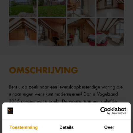
OMSCHRIJVING
Bent u op zoek naar een levensloopbestendige woning die
u naar eigen wens kunt moderniseren? Dan is Vogelzand
3235 precies wat u zoekt. De woning is in een geliefde
woonomgeving gelegen en staat op een riant perceel van
520 m². Op fietsafstand bereikt u het strand en de duinen,
perfect voor een frisse wandeling of een zomerse dag aan
Toestemming
Details
Over
zee. Ook winkelcentrum ‘De Riepel’ of winkelcentrum