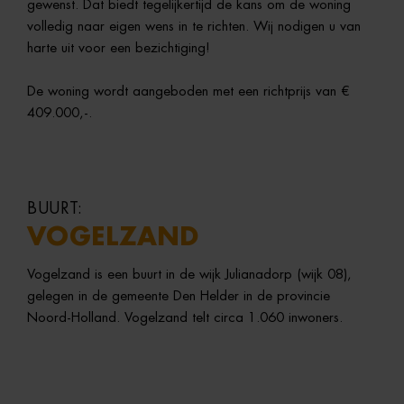
gewenst. Dat biedt tegelijkertijd de kans om de woning
volledig naar eigen wens in te richten. Wij nodigen u van
harte uit voor een bezichtiging!
De woning wordt aangeboden met een richtprijs van €
409.000,-.
BUURT:
VOGELZAND
Vogelzand
is
een
buurt
in
de
wijk
Julianadorp (
wijk
08),
gelegen
in
de
gemeente
Den
Helder
in
de
provincie
Noord-
Holland.
Vogelzand
telt
circa
1.060
inwoners.