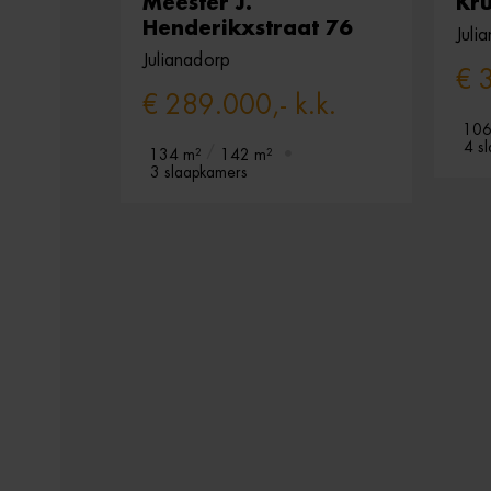
Meester J.
Kr
Henderikxstraat 76
Juli
Julianadorp
€ 
€ 289.000,- k.k.
106
4 s
134 m²
142 m²
3 slaapkamers