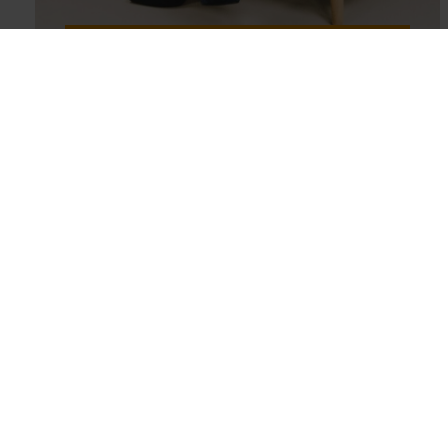
WIJ STAAN VOOR JE
KLAAR
WARNARS
HUIS KOPEN
Ons team
Taxaties & hy
Aanbod
Bouwkundig ad
Diensten
Zoekopdracht
Onze vestigingen
Veelgestelde vragen