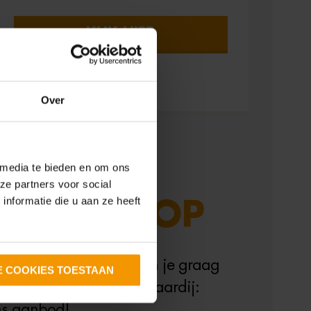
KLIK HIER
Over
 media te bieden en om ons
ze partners voor social
nformatie die u aan ze heeft
 NOORDKOP
nd
heeft het. Wij helpen je graag
E COOKIES TOESTAAN
rneming. Warnars Makelaardij:
ns aanbod!