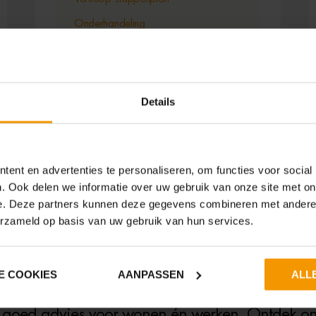
Onderhandeling
Woning stylingadvies
Opstellen koopakte
Details
ent en advertenties te personaliseren, om functies voor social
. Ook delen we informatie over uw gebruik van onze site met on
e. Deze partners kunnen deze gegevens combineren met andere i
 WERKEN IN DE
erzameld op basis van uw gebruik van hun services.
aar wonen en werken. De Kop van
Noord-Holla
E COOKIES
AANPASSEN
ALL
mhuis of het beste bedrijfspand voor jouw onde
 goed advies voor wonen én werken. Ontdek o