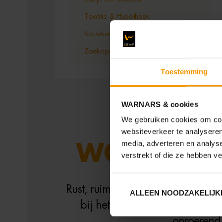
Taxatie & Hypotheek
Bouwkundig advies
Zoekopdracht
Toestemming
WARNARS & cookies
We gebruiken cookies om cont
websiteverkeer te analyseren
media, adverteren en analys
WONEN EN
verstrekt of die ze hebben v
Rust, ruimte, natuur en betaalb
ALLEEN NOODZAKELIJK
bij het vinden van jouw droo
onroerend