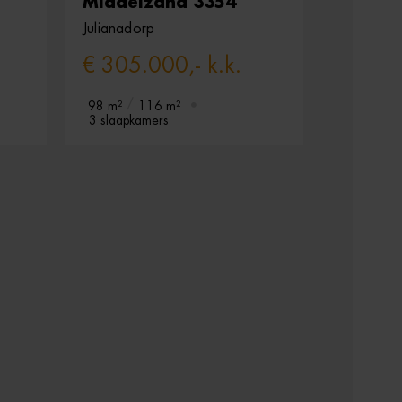
Middelzand 3354
Julianadorp
€ 305.000,- k.k.
98 m²
116 m²
3 slaapkamers