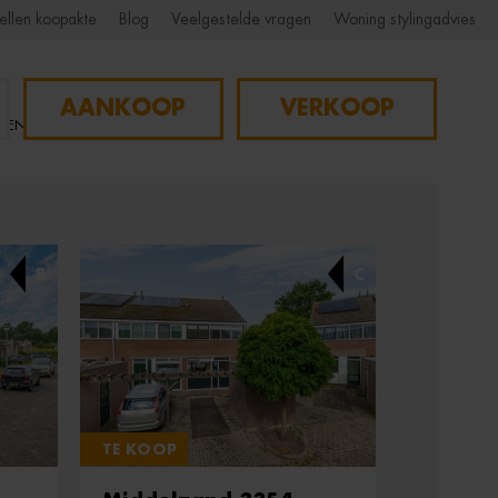
ellen koopakte
Blog
Veelgestelde vragen
Woning stylingadvies
AANKOOP
VERKOOP
NGEN
B
C
TE KOOP