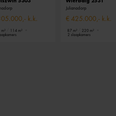
uiszwin 5303
Wierbalg 2531
anadorp
Julianadorp
305.000,- k.k.
€ 425.000,- k.k.
 m²
114 m²
87 m²
220 m²
laapkamers
2 slaapkamers