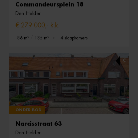
Commandeursplein 18
Den Helder
€ 279.000,- k.k.
86 m²
135 m²
4 slaapkamers
C
ONDER BOD
Narcisstraat 63
Den Helder