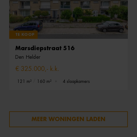
TE KOOP
Marsdiepstraat 516
Den Helder
€ 325.000,- k.k.
121 m²
160 m²
4 slaapkamers
MEER WONINGEN LADEN