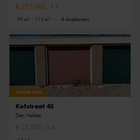
€ 275.000,- k.k.
97 m²
113 m²
4 slaapkamers
ONDER BOD
Kofstraat 45
Den Helder
€ 25.000,- k.k.