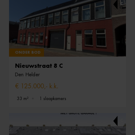
C
ONDER BOD
Nieuwstraat 8 C
Den Helder
€ 125.000,- k.k.
33 m²
1 slaapkamers
C