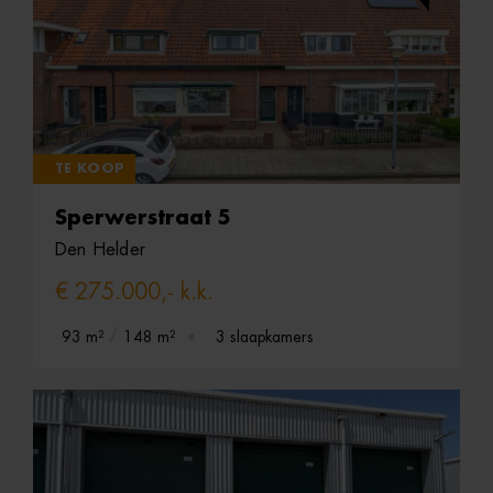
TE KOOP
Sperwerstraat 5
Den Helder
€ 275.000,- k.k.
93 m²
148 m²
3 slaapkamers