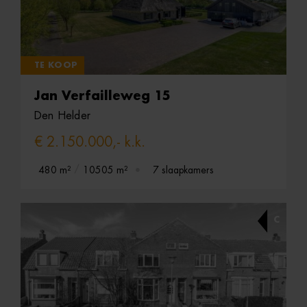
TE KOOP
Jan Verfailleweg 15
Den Helder
€ 2.150.000,- k.k.
480 m²
10505 m²
7 slaapkamers
C