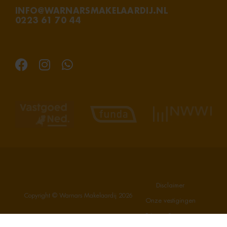
INFO@WARNARSMAKELAARDIJ.NL
0223 61 70 44
Disclaimer
Copyright © Warnars Makelaardij
2026
Onze vestigingen
Privacy Statement