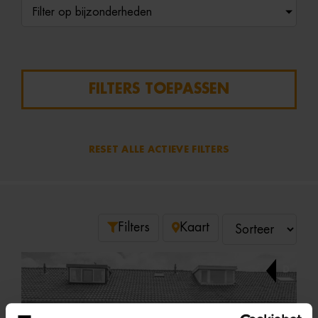
Filter op bijzonderheden
FILTERS TOEPASSEN
RESET ALLE ACTIEVE FILTERS
Filters
Kaart
D