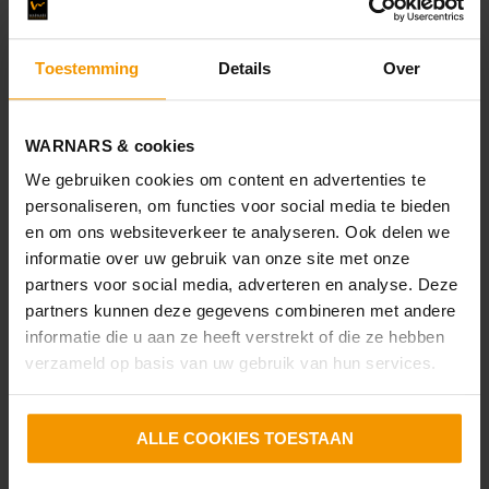
Toestemming
Details
Over
VERKOCHT
WARNARS & cookies
Ceramstraat 40
We gebruiken cookies om content en advertenties te
personaliseren, om functies voor social media te bieden
Den Helder
en om ons websiteverkeer te analyseren. Ook delen we
informatie over uw gebruik van onze site met onze
partners voor social media, adverteren en analyse. Deze
partners kunnen deze gegevens combineren met andere
informatie die u aan ze heeft verstrekt of die ze hebben
verzameld op basis van uw gebruik van hun services.
80 m²
140 m²
5 kamers
ALLE COOKIES TOESTAAN
D