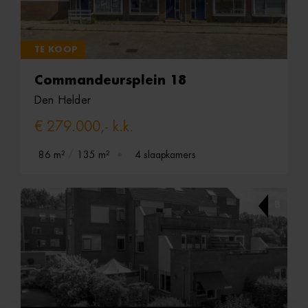
TE KOOP
Commandeursplein 18
Den Helder
€ 279.000,- k.k.
86 m²
135 m²
4 slaapkamers
B