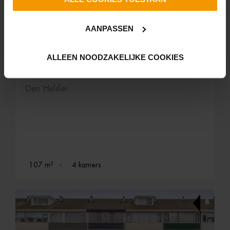
AANPASSEN
VERKOCHT
ALLEEN NOODZAKELIJKE COOKIES
Torp 53
Den Helder
107 m²
4 kamers
B