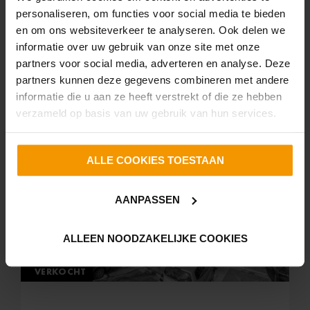
Den Helder
personaliseren, om functies voor social media te bieden
en om ons websiteverkeer te analyseren. Ook delen we
informatie over uw gebruik van onze site met onze
partners voor social media, adverteren en analyse. Deze
partners kunnen deze gegevens combineren met andere
informatie die u aan ze heeft verstrekt of die ze hebben
78 m²
81 m²
3 kamers
verzameld op basis van uw gebruik van hun services.
ALLE COOKIES TOESTAAN
C
AANPASSEN
ALLEEN NOODZAKELIJKE COOKIES
VERKOCHT