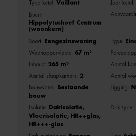
Type ketel:
Vaillant
Jaar ketel
Aanvaardi
Buurt:
Hippolytushoef Centrum
(woonkern)
Soort:
Eengezinswoning
Type:
Ein
Woonoppervlakte:
67 m²
Perceelopp
Inhoud:
265 m³
Aantal ka
Aantal slaapkamers:
2
Aantal wo
Bouwvorm:
Bestaande
Ligging:
N
bouw
Isolatie:
Dakisolatie,
Dak type:
Vloerisolatie, HR++glas,
HR+++-glas