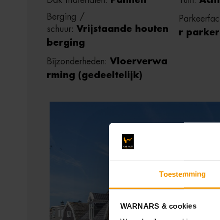
Dak materialen:
Pannen
Tuin:
Acht
Berging /
Parkeerfaci
schuur:
Vrijstaande houten
r parke
berging
Bijzonderheden:
Vloerverwa
rming (gedeeltelijk)
Toestemming
WARNARS & cookies