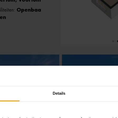
ertuin, Voortuin
liteiten:
Openbaa
ren
Details