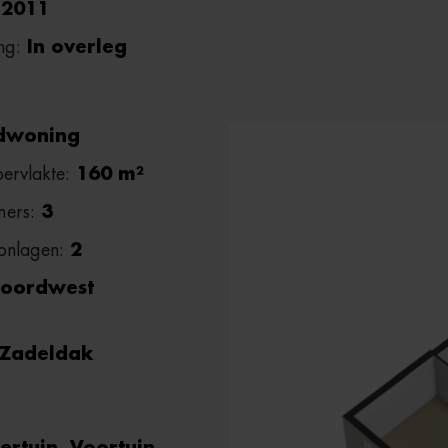
:
2011
ng:
In overleg
dwoning
ervlakte:
160 m²
mers:
3
onlagen:
2
oordwest
Zadeldak