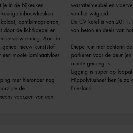
 je in de bijkeuken.
wastafelmeubel en vloerve
 keurige inbouwkeuken
van het witgoed.
ookplaat, combimagnetron,
De CV ketel is van 2011. 
ht door de lichtkoepel en
van beton en deels van hou
 vloerverwarming. Aan de
n geheel nieuw kunststof
Diepe tuin met achterin d
er een mooie laminaatvloer
parkeren voor de deur (en 
ruimte genoeg is.
Ligging is super op loopaf
eping met hieronder nog
Hippolytushoef ben je zo
oorzijde de
Friesland.
neens voorzien van een