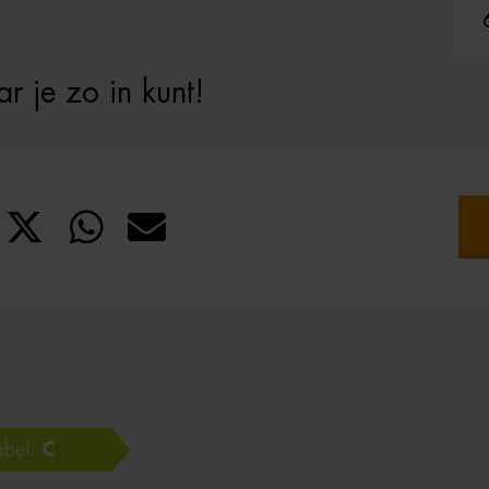
 je zo in kunt!
abel:
C