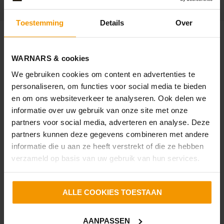
Toestemming
Details
Over
OMSCHRIJVING
WARNARS & cookies
We gebruiken cookies om content en advertenties te
Deze fijne woning biedt een goede basis, beschikt over
personaliseren, om functies voor social media te bieden
kunststof kozijnen en een kunststof dakkapel en heeft
en om ons websiteverkeer te analyseren. Ook delen we
bovendien een vrij uitzicht aan de achterzijde. Aan de
informatie over uw gebruik van onze site met onze
voorzijde kijk je de straat in.
partners voor social media, adverteren en analyse. Deze
partners kunnen deze gegevens combineren met andere
De woning heeft een eigen oprit en is gelegen in een
informatie die u aan ze heeft verstrekt of die ze hebben
prettige en kindvriendelijke woonomgeving, met scholen,
verzameld op basis van uw gebruik van hun services.
sportverenigingen, supermarkten en winkelcentrum
Dorperweerth op korte afstand. Daarnaast zijn de
uitvalswegen richting Den Helder en Alkmaar goed
ALLE COOKIES TOESTAAN
bereikbaar.
De indeling van de woning is als volgt:
AANPASSEN