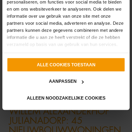
personaliseren, om functies voor social media te bieden
woningen krijgen energie- label A+++. Door
en om ons websiteverkeer te analyseren. Ook delen we
hoogwaardige isolatie, PV-panelen, een douchewater-
informatie over uw gebruik van onze site met onze
WTW en een lucht/water warmtepompsysteem hebben de
partners voor social media, adverteren en analyse. Deze
woningen lage energiekosten. Voor dit systeem hebben alle
partners kunnen deze gegevens combineren met andere
woningen vloerverwarming. In overleg met de installateur
informatie die u aan ze heeft verstrekt of die ze hebben
kan het duurzaamheids- en energiezuinigheidspakket nog
verzameld op basis van uw gebruik van hun services.
verder worden uitgebreid.
ALLE COOKIES TOESTAAN
BUURT:
AANPASSEN
WILLEM ALEXANDERHOF
ALLEEN NOODZAKELIJKE COOKIES
NIEUW IN VERKOOP IN
WILLEM ALEXANDERHOF
JULIANADORP: 45
NIEUWBOUWWONINGEN