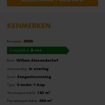
BEZICHTIGING / MEER INFO
KENMERKEN
Bouwjaar:
2026
Energielabel:
A +++
Buurt:
Willem Alexanderhof
Aanvaarding:
In overleg
Soort:
Eengezinswoning
Type:
2-onder-1-kap
Woonoppervlakte:
145 m²
Perceeloppervlakte:
364 m²