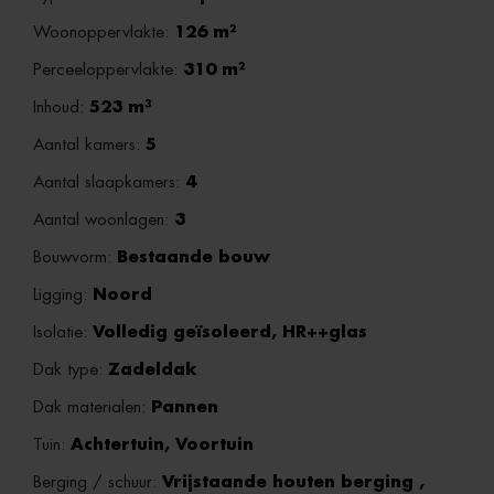
Woonoppervlakte:
126 m²
Perceeloppervlakte:
310 m²
Inhoud:
523 m³
Aantal kamers:
5
Aantal slaapkamers:
4
Aantal woonlagen:
3
Bouwvorm:
Bestaande bouw
Ligging:
Noord
Isolatie:
Volledig geïsoleerd, HR++glas
Dak type:
Zadeldak
Dak materialen:
Pannen
Tuin:
Achtertuin, Voortuin
Berging / schuur:
Vrijstaande houten berging ,