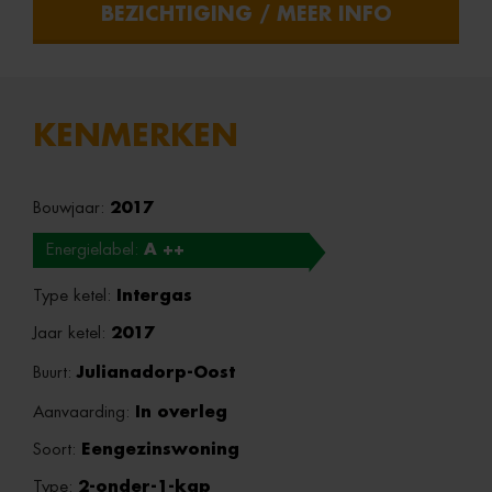
BEZICHTIGING / MEER INFO
KENMERKEN
Bouwjaar:
2017
Energielabel:
A ++
Type ketel:
Intergas
Jaar ketel:
2017
Buurt:
Julianadorp-Oost
Aanvaarding:
In overleg
Soort:
Eengezinswoning
Type:
2-onder-1-kap