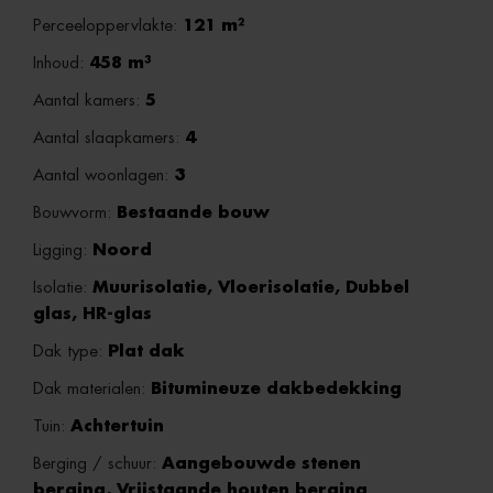
Perceeloppervlakte:
121 m²
Inhoud:
458 m³
Aantal kamers:
5
Aantal slaapkamers:
4
Aantal woonlagen:
3
Bouwvorm:
Bestaande bouw
Ligging:
Noord
Isolatie:
Muurisolatie, Vloerisolatie, Dubbel
glas, HR-glas
Dak type:
Plat dak
Dak materialen:
Bitumineuze dakbedekking
Tuin:
Achtertuin
Berging / schuur:
Aangebouwde stenen
berging, Vrijstaande houten berging