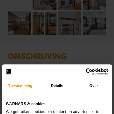
OMSCHRIJVING
Wauw!! Instapklare woning met 4 slaapkamers en carport.
Je auto kan je kwijt onder de carport. Aansluitend de
Toestemming
Details
Over
stenen berging. Entree van de woning waarbij de hal
heerlijk ruim is doordat deze vergroot is. Vernieuwde
meterkast met 10 groepen en drie aardlekschakelaars.
WARNARS & cookies
Praktische bergkast en het keurige toilet met fonteintje.
We gebruiken cookies om content en advertenties te