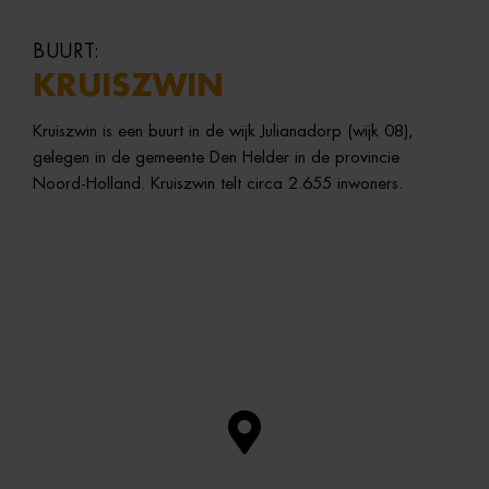
BUURT:
KRUISZWIN
Kruiszwin
is
een
buurt
in
de
wijk
Julianadorp (
wijk
08),
gelegen
in
de
gemeente
Den
Helder
in
de
provincie
Noord-
Holland.
Kruiszwin
telt
circa
2.655
inwoners.