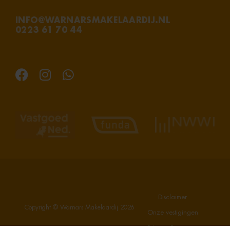
INFO@WARNARSMAKELAARDIJ.NL
0223 61 70 44
Disclaimer
Copyright © Warnars Makelaardij
2026
Onze vestigingen
Privacy Statement