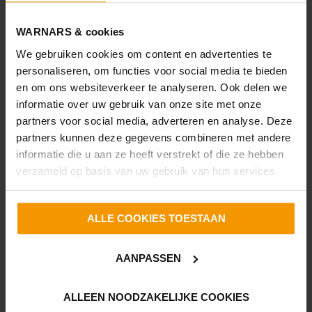
(mogelijk zelf uit te breiden tot 5), 12 zonnepanelen, grote
garage en extra tuinberging in de achtertuin.
WARNARS & cookies
De woonwijk is ruim opgezet, kindvriendelijke woonwijk met
We gebruiken cookies om content en advertenties te
scholen en winkels in de nabije omgeving. Ook de duinen
personaliseren, om functies voor social media te bieden
en het strand zijn op korte afstand gelegen. Aan zowel de
en om ons websiteverkeer te analyseren. Ook delen we
buiten- als binnenzijde is de woning goed onderhouden en
informatie over uw gebruik van onze site met onze
netjes afgewerkt. Parkeren kan op de eigen oprit of aan
partners voor social media, adverteren en analyse. Deze
de voorzijde van de woning.
partners kunnen deze gegevens combineren met andere
informatie die u aan ze heeft verstrekt of die ze hebben
Indeling: entree woning, hal met meterkast, toilet en
verzameld op basis van uw gebruik van hun services.
trapopgang. De woonkamer is enorm ruim en heeft een
goede lichtinval dankzij de raampartijen aan de voor- en
ALLE COOKIES TOESTAAN
achterzijde. De open keuken bevindt zich aan de voorzijde
van de woning en deze is modern uitgevoerd. Qua
inbouwapparatuur tref je een inductiekookplaat,
AANPASSEN
afzuigkap, combimagnetron, vaatwasser en koelkast en
vriezer. Het zitgedeelte is aan de achterzijde van de
ALLEEN NOODZAKELIJKE COOKIES
woning. Een gezellige plek met met uitzicht op de mooie