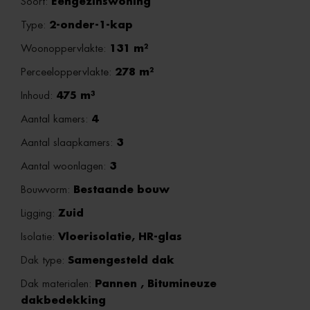
Soort:
Eengezinswoning
Type:
2-onder-1-kap
Woonoppervlakte:
131 m²
Perceeloppervlakte:
278 m²
Inhoud:
475 m³
Aantal kamers:
4
Aantal slaapkamers:
3
Aantal woonlagen:
3
Bouwvorm:
Bestaande bouw
Ligging:
Zuid
Isolatie:
Vloerisolatie, HR-glas
Dak type:
Samengesteld dak
Dak materialen:
Pannen , Bitumineuze
dakbedekking