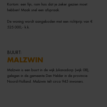
Kortom: een fijn, ruim huis dat je zeker gezien moet
hebben! Maak snel een afspraak.
De woning wordt aangeboden met een richtprijs van €
525.000,- k.k.
BUURT:
MALZWIN
Malzwin
is
een
buurt
in
de
wijk
Julianadorp (
wijk
08),
gelegen
in
de
gemeente
Den
Helder
in
de
provincie
Noord-
Holland.
Malzwin
telt
circa
945
inwoners.