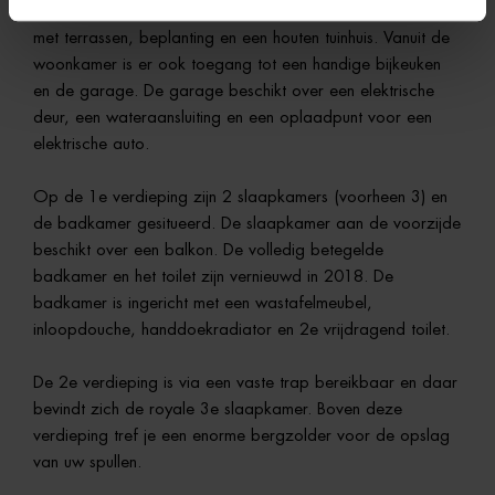
achtertuin. Via een schuifpui bereik je de tuin die is ingericht
met terrassen, beplanting en een houten tuinhuis. Vanuit de
woonkamer is er ook toegang tot een handige bijkeuken
en de garage. De garage beschikt over een elektrische
deur, een wateraansluiting en een oplaadpunt voor een
elektrische auto.
Op de 1e verdieping zijn 2 slaapkamers (voorheen 3) en
de badkamer gesitueerd. De slaapkamer aan de voorzijde
beschikt over een balkon. De volledig betegelde
badkamer en het toilet zijn vernieuwd in 2018. De
badkamer is ingericht met een wastafelmeubel,
inloopdouche, handdoekradiator en 2e vrijdragend toilet.
De 2e verdieping is via een vaste trap bereikbaar en daar
bevindt zich de royale 3e slaapkamer. Boven deze
verdieping tref je een enorme bergzolder voor de opslag
van uw spullen.