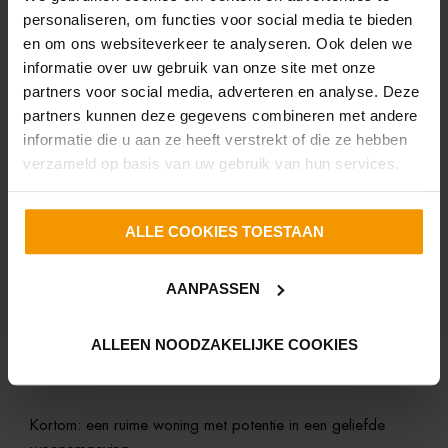
Je woont op de eerste verdieping: de keuken bevindt zich
personaliseren, om functies voor social media te bieden
aan de voorzijde van de woning. De woonkamer is erg
en om ons websiteverkeer te analyseren. Ook delen we
licht dankzij de grote raampartijen, heeft een elektrische
informatie over uw gebruik van onze site met onze
sfeerhaard en aan de achterzijde een balkon met trap
partners voor social media, adverteren en analyse. Deze
naar de achtertuin.
partners kunnen deze gegevens combineren met andere
informatie die u aan ze heeft verstrekt of die ze hebben
Op de tweede verdieping bevinden zich 3 slaapkamers:
verzameld op basis van uw gebruik van hun services.
de hoofdslaapkamer over de gehele breedte van de
woning en aan de achterzijde 2 slaapkamers. Deze
ALLE COOKIES TOESTAAN
slaapkamers hebben beide toegang tot een klein balkon.
De inpandige badkamer is voorzien van een
AANPASSEN
douche/badcombinatie, wastafel en tweede toilet.
ALLEEN NOODZAKELIJKE COOKIES
De ruime achtertuin is gelegen op het oosten en is middels
een achterom bereikbaar.
Kortom: een ruime woning met potentie in een geliefde