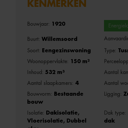
KENMERKEN
Bouwjaar:
1920
Energiel
Aanvaardi
Buurt:
Willemsoord
Soort:
Eengezinswoning
Type:
Tus
Woonoppervlakte:
150 m²
Perceelopp
Inhoud:
532 m³
Aantal ka
Aantal slaapkamers:
4
Aantal wo
Bouwvorm:
Bestaande
Ligging:
Z
bouw
Isolatie:
Dakisolatie,
Dak type:
Vloerisolatie, Dubbel
dak