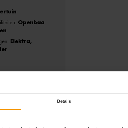
ertuin
liteiten:
Openbaa
ren
ngen:
Elektra,
der
Details