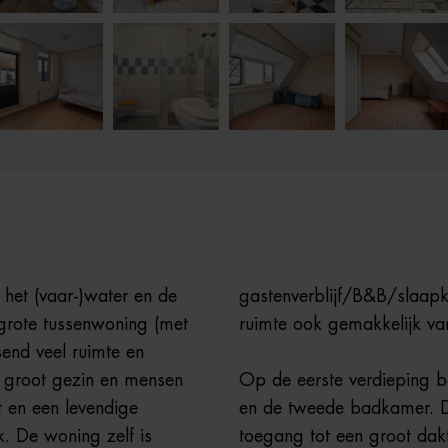
 het (vaar-)water en de
gastenverblijf/B&B/slaapk
 grote tussenwoning (met
ruimte ook gemakkelijk va
end veel ruimte en
n groot gezin en mensen
Op de eerste verdieping b
t en een levendige
en de tweede badkamer. D
. De woning zelf is
toegang tot een groot dak