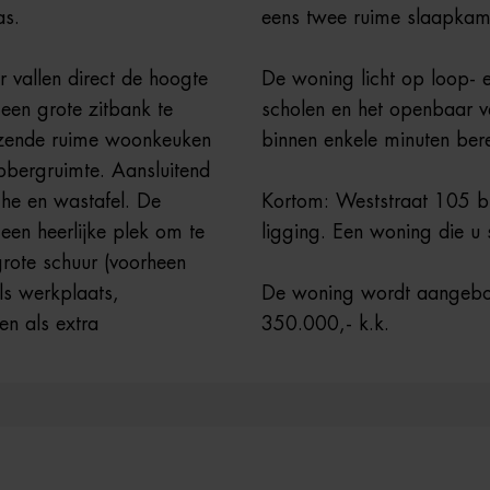
as.
eens twee ruime slaapkam
 vallen direct de hoogte
De woning licht op loop- e
 een grote zitbank te
scholen en het openbaar v
nzende ruime woonkeuken
binnen enkele minuten ber
pbergruimte. Aansluitend
che en wastafel. De
Kortom: Weststraat 105 bi
een heerlijke plek om te
ligging. Een woning die u
grote schuur (voorheen
ls werkplaats,
De woning wordt aangebod
en als extra
350.000,- k.k.