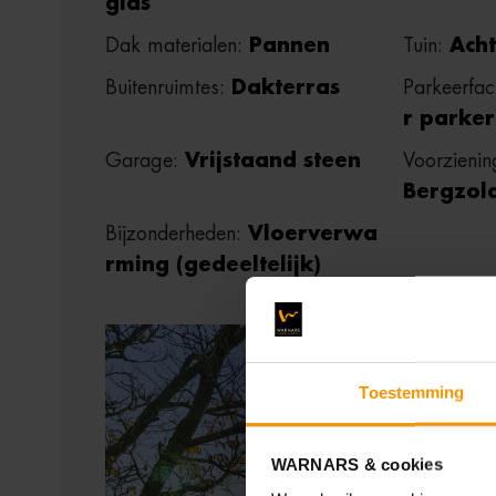
glas
Dak materialen:
Pannen
Tuin:
Acht
Buitenruimtes:
Dakterras
Parkeerfaci
r parke
Garage:
Vrijstaand steen
Voorzieni
Bergzol
Bijzonderheden:
Vloerverwa
rming (gedeeltelijk)
Toestemming
WARNARS & cookies