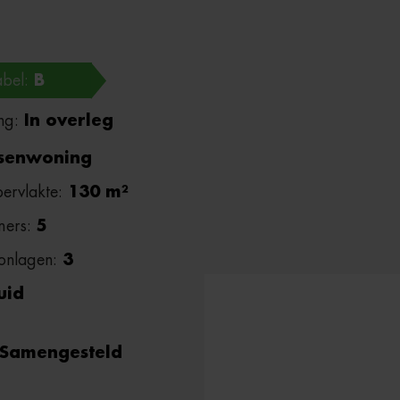
abel:
B
ng:
In overleg
senwoning
ervlakte:
130 m²
mers:
5
onlagen:
3
uid
Samengesteld